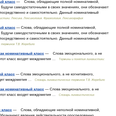
ый класс
— Слова, обладающие полной номинативной,
 Будучи самодостаточными в своих значениях, они обозначают
епосредственно и самостоятельно. Данный номинативный
истики: Лексика. Лексикология. Фразеология. Лексикография
ый класс
— Слова, обладающие полной номинативной,
 Будучи самодостаточными в своих значениях, они обозначают
епосредственно и самостоятельно. Данный номинативный
 терминов Т.В. Жеребило
ак номинативный класс
— Слова эмоционального, а не
В этот класс входят междометия …
Термины и понятия лингвистики:
й класс
— Слова эмоционального, а не когнитивного,
входят междометия …
Словарь лингвистических терминов Т.В. Жеребило
ак номинативный класс
— Слова эмоционального, а не
В этот класс входят междометия …
Словарь лингвистических
 класс
— Слова, обладающие неполной номинативной,
Обозначают явления действительности опосредованно,