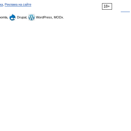
ка
,
Реклама на сайте
18+
omla,
Drupal,
WordPress, MODx.