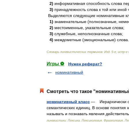
2
)
информативная
способность
слова
пе
3
)
принадлежность
слова
к
той
или
иной
Выделяются
следующие
номинативные
к
1
)
знаменательные
(
полнозначные
,
неме
2
)
местоименные
,
указательные
слова
;
3
)
служебные
,
неполнозначные
слова
;
4
)
междометные
(
эмоциональные
)
слова
.
Словарь
лингвистических
терминов:
Изд
.
5
-
е
,
испр
-
е
Игры ⚽
Нужен реферат?
номинативный
Смотреть что такое "номинативный
номинативный класс
— Иерархически обо
семантических единиц. В основе понятия 
называть и познавать явления действит
лингвистики: Лексика. Лексикология. Фразеология. Л