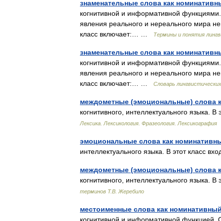
знаменательные слова как номинативн
когнитивной и информативной функциями.
явления реального и нереального мира н
класс включает:… …
Термины и понятия лингв
знаменательные слова как номинативн
когнитивной и информативной функциями.
явления реального и нереального мира н
класс включает:… …
Словарь лингвистических
междометные (эмоциональные) слова к
когнитивного, интеллектуального языка. 
Лексика. Лексикология. Фразеология. Лексикография
эмоциональные слова как номинативны
интеллектуального языка. В этот класс 
междометные (эмоциональные) слова к
когнитивного, интеллектуального языка. 
терминов Т.В. Жеребило
местоименные слова как номинативный
когнитивной и информативной функцией. 