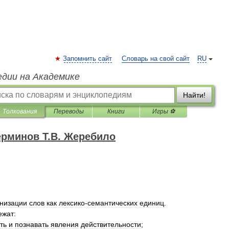
Запомнить сайт
Словарь на свой сайт
RU
едии на Академике
Найти!
Толкования
Переводы
Книги
Игры ⚽
ерминов Т.В. Жеребило
анизации
слов
как
лексико
-
семантических
единиц
.
ежат:
ть
и
познавать
явления
действительности
;