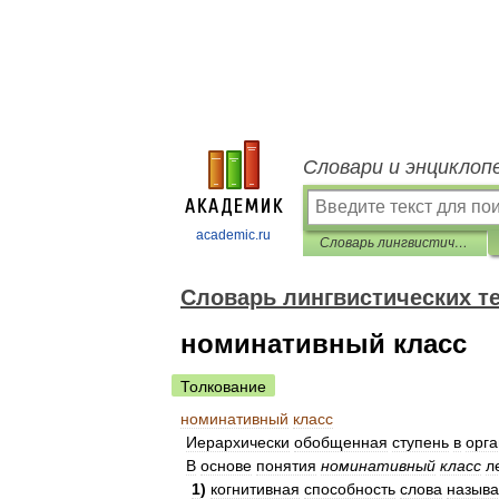
Словари и энциклоп
academic.ru
Словарь лингвистических терминов Т.В. Жеребило
Словарь лингвистических т
номинативный класс
Толкование
номинативный
класс
Иерархически
обобщенная
ступень
в
орг
В
основе
понятия
номинативный
класс
л
1
)
когнитивная
способность
слова
называ