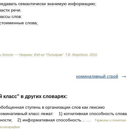
редавать
семантически
значимую
информацию
;
части
речи
.
лассы
слов:
стоименные
слова
;
и
дополн
. —
Назрань:
Изд
-
во
"
Пилигрим
"
.
Т
.
В
.
Жеребило
.
2010
.
номинативный строй
 класс" в других словарях:
бщенная ступень в организации слов как лексико
номинативный класс лежат: 1) когнитивная способность слова
ельности; 2) информативная способность… …
Термины и понятия
ексикография